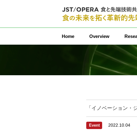
コ
Home
Overview
Resea
ン
テ
ン
ツ
へ
ス
キ
ッ
プ
「イノベーション・ジャ
2022.10.04
Event