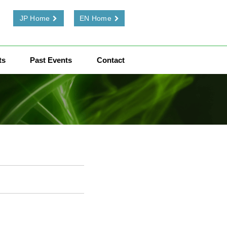
JP Home
EN Home
ts
Past Events
Contact